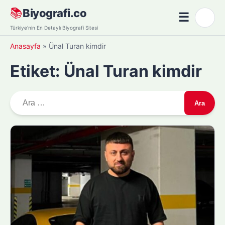
Skip
📚
Biyografi.co
☰
🌙
to
Menü
Türkiye'nin En Detaylı Biyografi Sitesi
content
Anasayfa
»
Ünal Turan kimdir
Etiket:
Ünal Turan kimdir
A
r
a
m
a
: