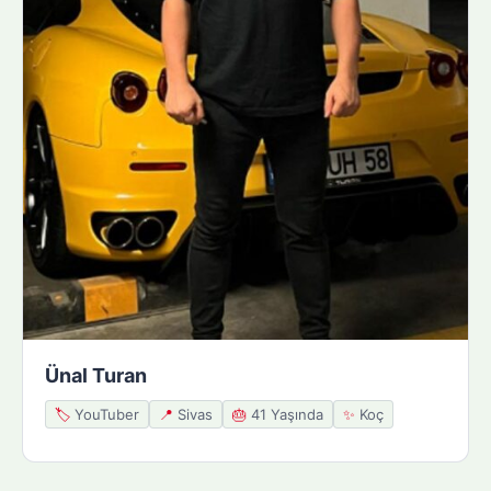
Ünal Turan
🏷️
YouTuber
📍
Sivas
🎂
41 Yaşında
✨
Koç