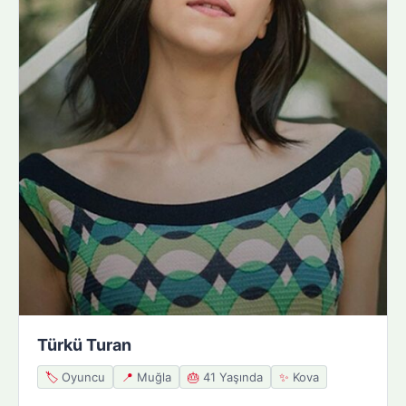
Türkü Turan
🏷️
Oyuncu
📍
Muğla
🎂
41 Yaşında
✨
Kova