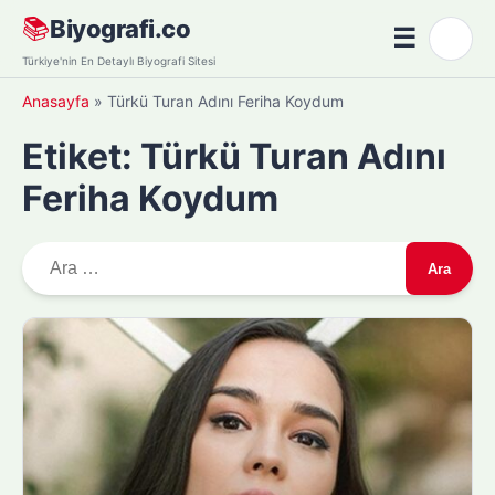
Skip
📚
Biyografi.co
☰
🌙
to
Menü
Türkiye'nin En Detaylı Biyografi Sitesi
content
Anasayfa
»
Türkü Turan Adını Feriha Koydum
Etiket:
Türkü Turan Adını
Feriha Koydum
A
r
a
m
a
: