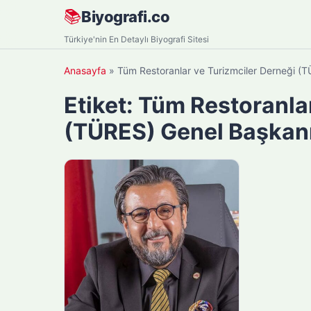
Skip
📚
Biyografi.co
to
Türkiye'nin En Detaylı Biyografi Sitesi
content
Anasayfa
»
Tüm Restoranlar ve Turizmciler Derneği (
Etiket:
Tüm Restoranlar
(TÜRES) Genel Başkanı