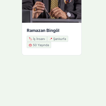
Ramazan Bingöl
🏷️
İş İnsanı
📍
Şanlıurfa
🎂
50 Yaşında