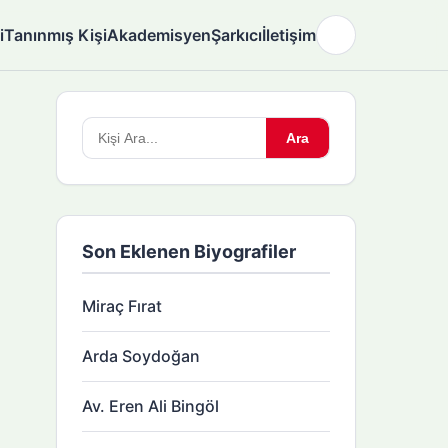
i
Tanınmış Kişi
Akademisyen
Şarkıcı
İletişim
🌙
Arama
Ara
yapın:
Son Eklenen Biyografiler
Miraç Fırat
Arda Soydoğan
Av. Eren Ali Bingöl