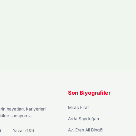
Son Biyografiler
Miraç Fırat
in hayatları, kariyerleri
ekilde sunuyoruz.
Arda Soydoğan
Av. Eren Ali Bingöl
Yazar
)
(151)