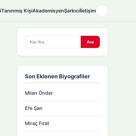
i
Tanınmış Kişi
Akademisyen
Şarkıcı
İletişim
🌙
Arama
Ara
yapın:
Son Eklenen Biyografiler
Milan Önder
Efe Şan
Miraç Fırat