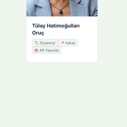
Tülay Hatimoğulları
Oruç
🏷️
Siyasetçi
📍
Hatay
🎂
49 Yaşında