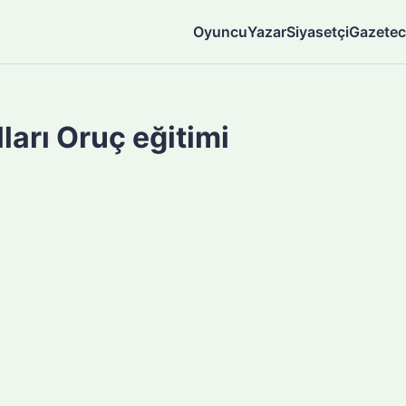
Oyuncu
Yazar
Siyasetçi
Gazetec
ları Oruç eğitimi