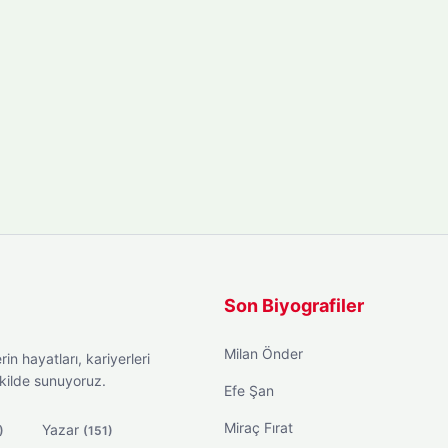
Son Biyografiler
Milan Önder
in hayatları, kariyerleri
ekilde sunuyoruz.
Efe Şan
Miraç Fırat
Yazar
)
(151)