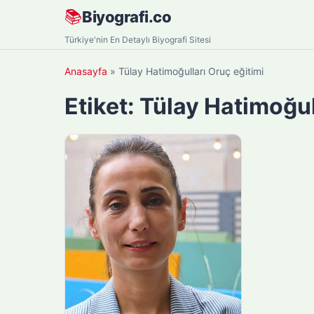
Skip
📚
Biyografi.co
to
Türkiye'nin En Detaylı Biyografi Sitesi
content
Anasayfa
»
Tülay Hatimoğulları Oruç eğitimi
Etiket:
Tülay Hatimoğul