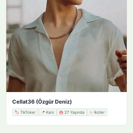
Cellat36 (Özgür Deniz)
🏷️
TikToker
📍
Kars
🎂
27 Yaşında
✨
İkizler