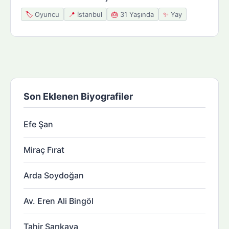
🏷️
Oyuncu
📍
İstanbul
🎂
31 Yaşında
✨
Yay
Son Eklenen Biyografiler
Efe Şan
Miraç Fırat
Arda Soydoğan
Av. Eren Ali Bingöl
Tahir Sarıkaya