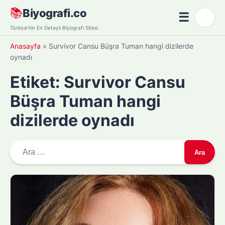
Skip
📚
Biyografi.co
☰
🌙
to
Menü
Türkiye'nin En Detaylı Biyografi Sitesi
content
Anasayfa
»
Survivor Cansu Büşra Tuman hangi dizilerde
oynadı
Etiket:
Survivor Cansu
Büşra Tuman hangi
dizilerde oynadı
A
r
a
m
a
: