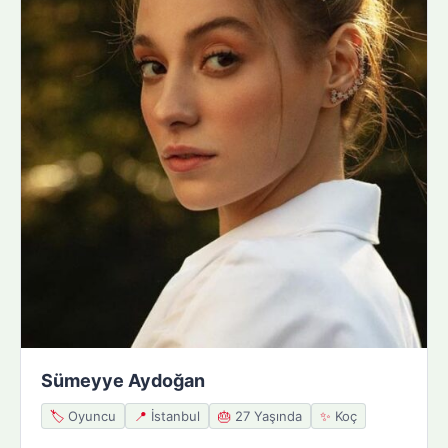
Sümeyye Aydoğan
🏷️
Oyuncu
📍
İstanbul
🎂
27 Yaşında
✨
Koç