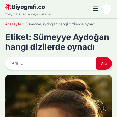
Skip
📚
Biyografi.co
☰
🌙
to
Menü
Türkiye'nin En Detaylı Biyografi Sitesi
content
Anasayfa
»
Sümeyye Aydoğan hangi dizilerde oynadı
Etiket:
Sümeyye Aydoğan
hangi dizilerde oynadı
A
r
a
m
a
: