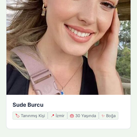
Sude Burcu
🏷️
Tanınmış Kişi
📍
İzmir
🎂
30 Yaşında
✨
Boğa