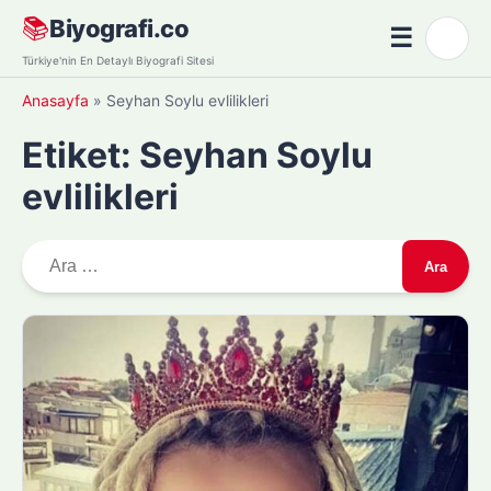
Skip
📚
Biyografi.co
☰
🌙
to
Menü
Türkiye'nin En Detaylı Biyografi Sitesi
content
Anasayfa
»
Seyhan Soylu evlilikleri
Etiket:
Seyhan Soylu
evlilikleri
A
r
a
m
a
: