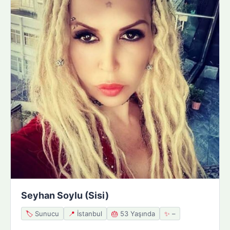
Seyhan Soylu (Sisi)
🏷️
Sunucu
📍
İstanbul
🎂
53 Yaşında
✨
–