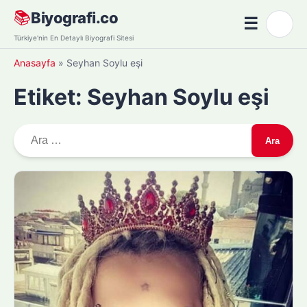
Skip
📚
Biyografi.co
☰
🌙
to
Menü
Türkiye'nin En Detaylı Biyografi Sitesi
content
Anasayfa
»
Seyhan Soylu eşi
Etiket:
Seyhan Soylu eşi
A
r
a
m
a
: