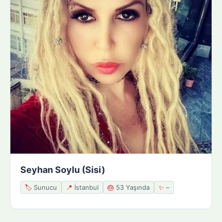
Seyhan Soylu (Sisi)
🏷️
Sunucu
📍
İstanbul
🎂
53 Yaşında
✨
–