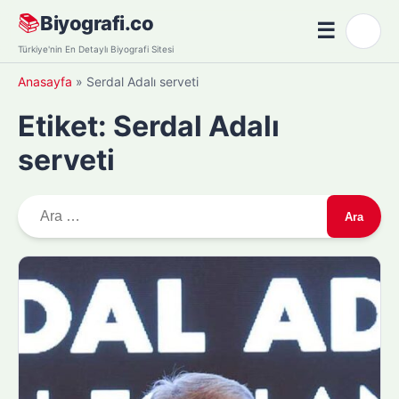
Skip
📚
Biyografi.co
☰
🌙
to
Menü
Türkiye'nin En Detaylı Biyografi Sitesi
content
Anasayfa
»
Serdal Adalı serveti
Etiket:
Serdal Adalı
serveti
A
r
a
m
a
: