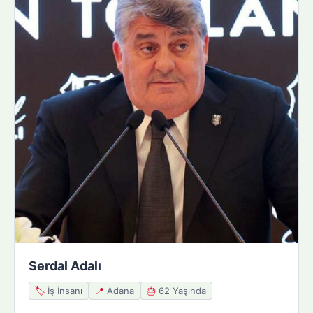
Serdal Adalı
🏷️
İş İnsanı
📍
Adana
🎂
62 Yaşında