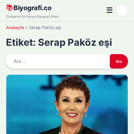
Skip
📚
Biyografi.co
☰
🌙
to
Menü
Türkiye'nin En Detaylı Biyografi Sitesi
content
Anasayfa
»
Serap Paköz eşi
Etiket:
Serap Paköz eşi
A
r
a
m
a
: