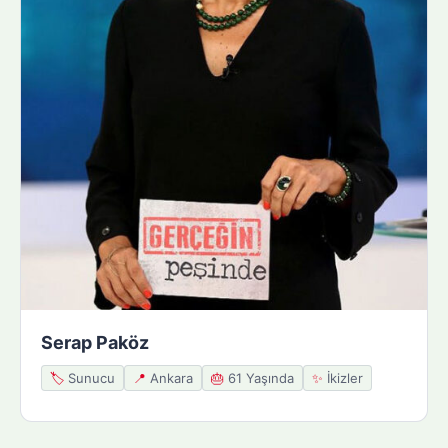
Serap Paköz
🏷️
Sunucu
📍
Ankara
🎂
61 Yaşında
✨
İkizler