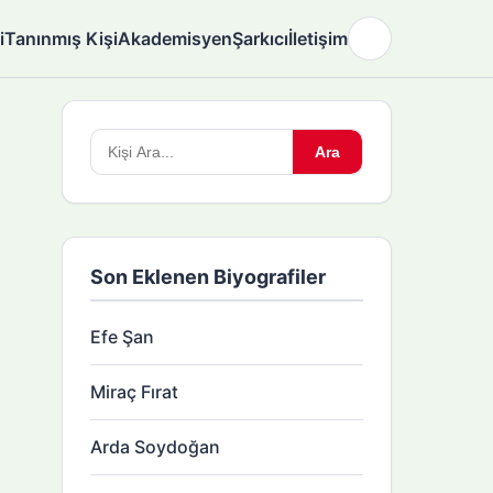
i
Tanınmış Kişi
Akademisyen
Şarkıcı
İletişim
🌙
Arama
Ara
yapın:
Son Eklenen Biyografiler
Efe Şan
Miraç Fırat
Arda Soydoğan