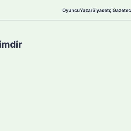
Oyuncu
Yazar
Siyasetçi
Gazetec
imdir