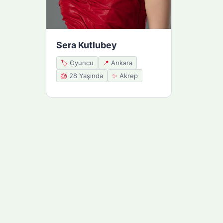
Sera Kutlubey
🏷️
Oyuncu
📍
Ankara
🎂
28 Yaşında
✨
Akrep