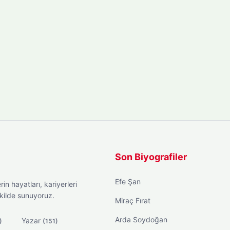
Son Biyografiler
Efe Şan
in hayatları, kariyerleri
ekilde sunuyoruz.
Miraç Fırat
Arda Soydoğan
Yazar
)
(151)