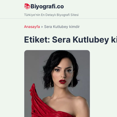
Skip
📚
Biyografi.co
to
Türkiye'nin En Detaylı Biyografi Sitesi
content
Anasayfa
»
Sera Kutlubey kimdir
Etiket:
Sera Kutlubey k