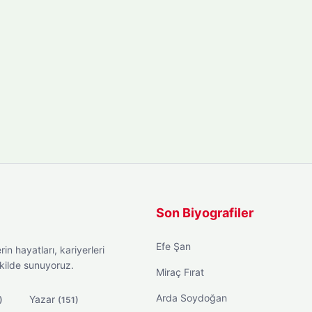
Son Biyografiler
Efe Şan
in hayatları, kariyerleri
ekilde sunuyoruz.
Miraç Fırat
Arda Soydoğan
Yazar
)
(151)