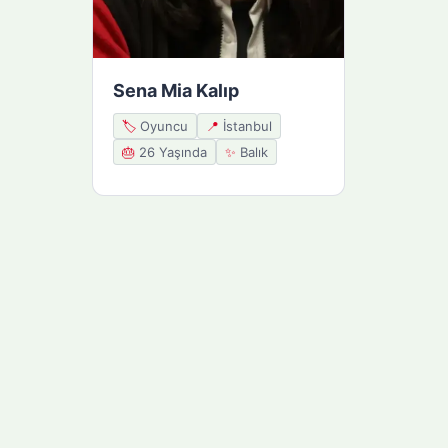
Sena Mia Kalıp
🏷️
Oyuncu
📍
İstanbul
🎂
26 Yaşında
✨
Balık