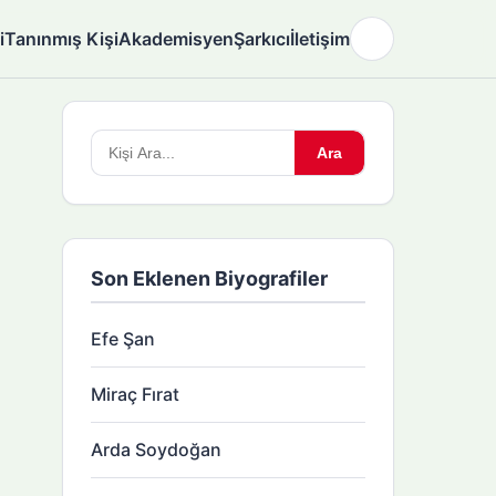
i
Tanınmış Kişi
Akademisyen
Şarkıcı
İletişim
🌙
Arama
Ara
yapın:
Son Eklenen Biyografiler
Efe Şan
Miraç Fırat
Arda Soydoğan