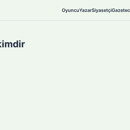
Oyuncu
Yazar
Siyasetçi
Gazetec
kimdir