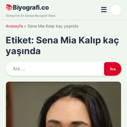
Skip
📚
Biyografi.co
☰
🌙
to
Menü
Türkiye'nin En Detaylı Biyografi Sitesi
content
Anasayfa
»
Sena Mia Kalıp kaç yaşında
Etiket:
Sena Mia Kalıp kaç
yaşında
A
r
a
m
a
: