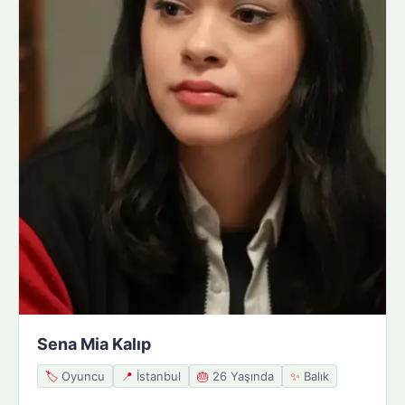
Sena Mia Kalıp
🏷️
Oyuncu
📍
İstanbul
🎂
26 Yaşında
✨
Balık