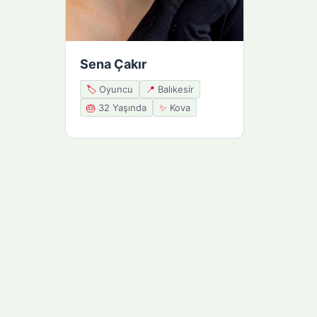
Sena Çakır
🏷️
Oyuncu
📍
Balıkesir
🎂
32 Yaşında
✨
Kova