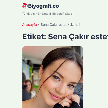
Skip
📚
Biyografi.co
to
Türkiye'nin En Detaylı Biyografi Sitesi
content
Anasayfa
»
Sena Çakır estetiksiz hali
Etiket:
Sena Çakır estet