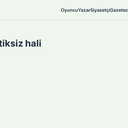
Oyuncu
Yazar
Siyasetçi
Gazetec
iksiz hali