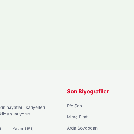
Son Biyografiler
Efe Şan
in hayatları, kariyerleri
ekilde sunuyoruz.
Miraç Fırat
Arda Soydoğan
Yazar
)
(151)