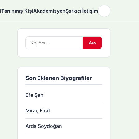
i
Tanınmış Kişi
Akademisyen
Şarkıcı
İletişim
🌙
Arama
Ara
yapın:
Son Eklenen Biyografiler
Efe Şan
Miraç Fırat
Arda Soydoğan