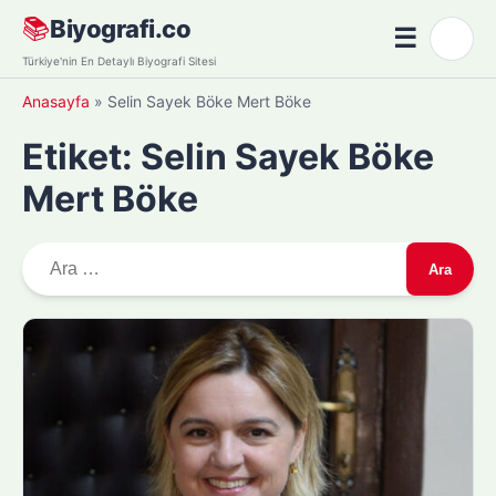
Skip
📚
Biyografi.co
☰
🌙
to
Menü
Türkiye'nin En Detaylı Biyografi Sitesi
content
Anasayfa
»
Selin Sayek Böke Mert Böke
Etiket:
Selin Sayek Böke
Mert Böke
A
r
a
m
a
: