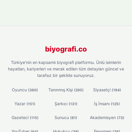
biyografi.co
Türkiye'nin en kapsamlı biyografi platformu. Ünlü isimlerin
hayatları, kariyerleri ve merak edilen tüm detayları güncel ve
tarafsız bir şekilde sunuyoruz.
Oyuncu
Tanınmış Kişi
Siyasetçi
(360)
(295)
(194)
Yazar
Şarkıcı
İş İnsanı
(151)
(131)
(125)
Gazeteci
Sunucu
Akademisyen
(115)
(81)
(73)
YouTuber
Hukukçu
Fenomen
(64)
(39)
(36)