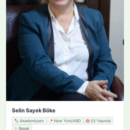
Selin Sayek Böke
🏷️
Akademisyen
📍
New York/ABD
🎂
53 Yaşında
✨
Başak