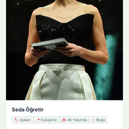
Seda Öğretir
🏷️
Spiker
📍
Eskişehir
🎂
46 Yaşında
✨
Boğa