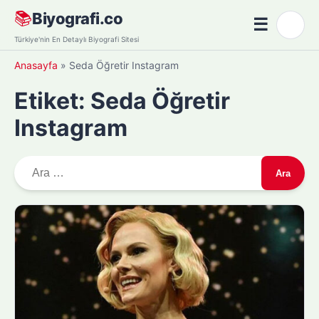
Skip
📚
Biyografi.co
☰
🌙
to
Menü
Türkiye'nin En Detaylı Biyografi Sitesi
content
Anasayfa
»
Seda Öğretir Instagram
Etiket:
Seda Öğretir
Instagram
A
r
a
m
a
: