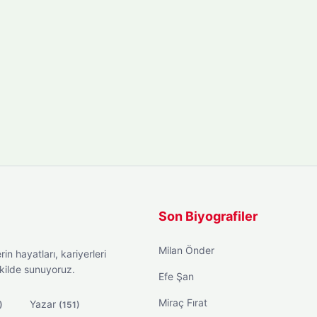
Son Biyografiler
Milan Önder
in hayatları, kariyerleri
ekilde sunuyoruz.
Efe Şan
Miraç Fırat
Yazar
)
(151)