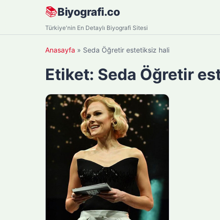
Skip
📚
Biyografi.co
to
Türkiye'nin En Detaylı Biyografi Sitesi
content
Anasayfa
»
Seda Öğretir estetiksiz hali
Etiket:
Seda Öğretir est