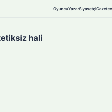
Oyuncu
Yazar
Siyasetçi
Gazetec
etiksiz hali