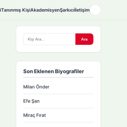
i
Tanınmış Kişi
Akademisyen
Şarkıcı
İletişim
🌙
Arama
Ara
yapın:
Son Eklenen Biyografiler
Milan Önder
Efe Şan
Miraç Fırat