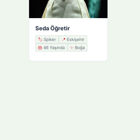
Seda Öğretir
🏷️
Spiker
📍
Eskişehir
🎂
46 Yaşında
✨
Boğa