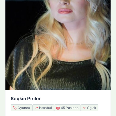
Seçkin Piriler
🏷️
Oyuncu
📍
İstanbul
🎂
45 Yaşında
✨
Oğlak