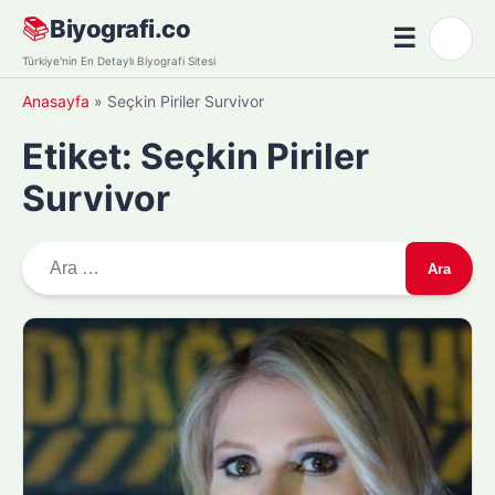
Skip
📚
Biyografi.co
☰
🌙
to
Menü
Türkiye'nin En Detaylı Biyografi Sitesi
content
Anasayfa
»
Seçkin Piriler Survivor
Etiket:
Seçkin Piriler
Survivor
A
r
a
m
a
: