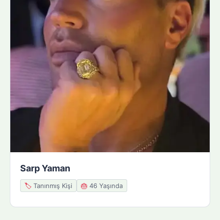
Sarp Yaman
🏷️
Tanınmış Kişi
🎂
46 Yaşında