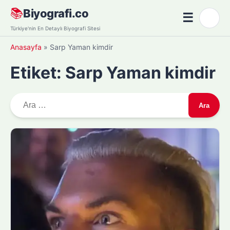
Skip
📚
Biyografi.co
☰
🌙
to
Menü
Türkiye'nin En Detaylı Biyografi Sitesi
content
Anasayfa
»
Sarp Yaman kimdir
Etiket:
Sarp Yaman kimdir
A
r
a
m
a
: