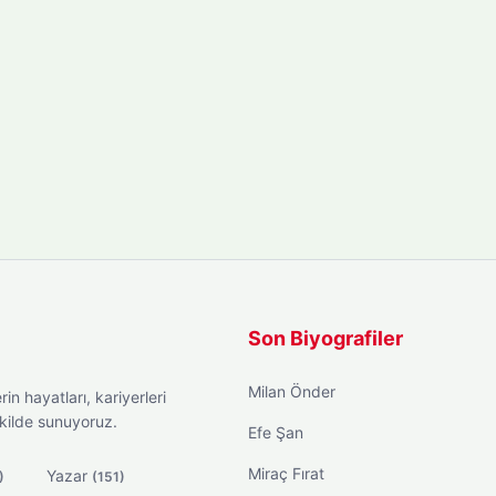
Son Biyografiler
Milan Önder
in hayatları, kariyerleri
ekilde sunuyoruz.
Efe Şan
Miraç Fırat
Yazar
)
(151)