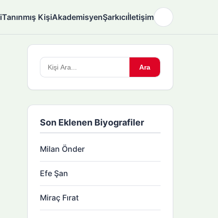
i
Tanınmış Kişi
Akademisyen
Şarkıcı
İletişim
🌙
Arama
Ara
yapın:
Son Eklenen Biyografiler
Milan Önder
Efe Şan
Miraç Fırat