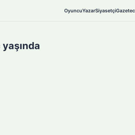
Oyuncu
Yazar
Siyasetçi
Gazetec
 yaşında