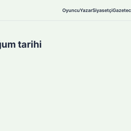
Oyuncu
Yazar
Siyasetçi
Gazetec
um tarihi