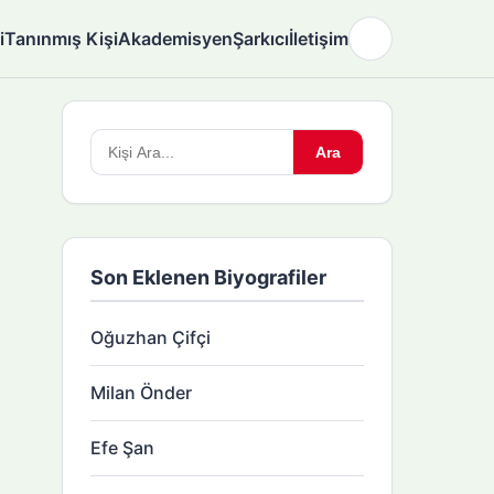
i
Tanınmış Kişi
Akademisyen
Şarkıcı
İletişim
🌙
Arama
Ara
yapın:
Son Eklenen Biyografiler
Oğuzhan Çifçi
Milan Önder
Efe Şan