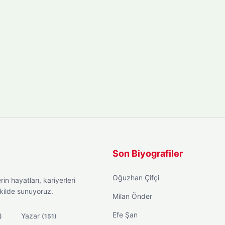
Son Biyografiler
Oğuzhan Çifçi
in hayatları, kariyerleri
ekilde sunuyoruz.
Milan Önder
Efe Şan
Yazar
)
(151)