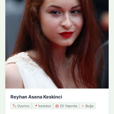
Reyhan Asena Keskinci
🏷️
Oyuncu
📍
İstanbul
🎂
25 Yaşında
✨
Boğa