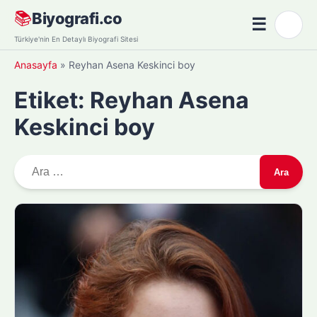
Skip
📚
Biyografi.co
☰
🌙
to
Menü
Türkiye'nin En Detaylı Biyografi Sitesi
content
Anasayfa
»
Reyhan Asena Keskinci boy
Etiket:
Reyhan Asena
Keskinci boy
A
r
a
m
a
: