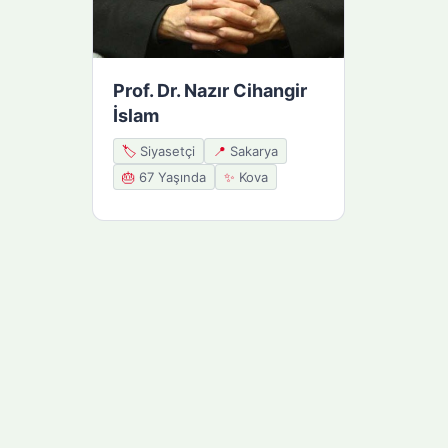
Prof. Dr. Nazır Cihangir
İslam
🏷️
Siyasetçi
📍
Sakarya
🎂
67 Yaşında
✨
Kova