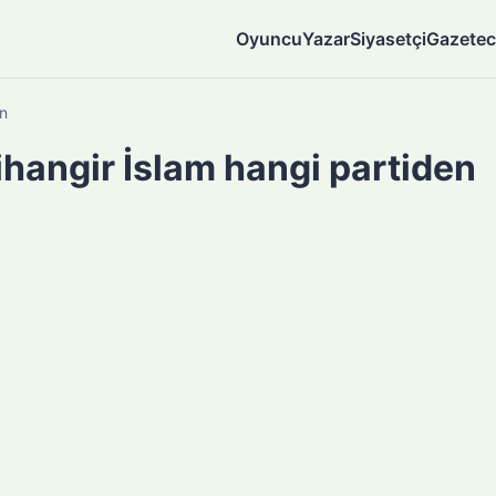
Oyuncu
Yazar
Siyasetçi
Gazetec
en
Cihangir İslam hangi partiden