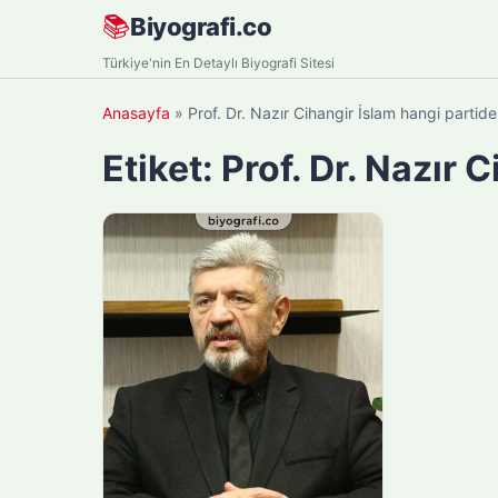
Skip
📚
Biyografi.co
to
Türkiye'nin En Detaylı Biyografi Sitesi
content
Anasayfa
»
Prof. Dr. Nazır Cihangir İslam hangi partid
Etiket:
Prof. Dr. Nazır 