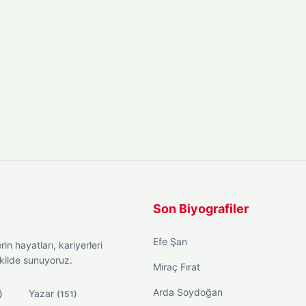
Son Biyografiler
Efe Şan
in hayatları, kariyerleri
ekilde sunuyoruz.
Miraç Fırat
Arda Soydoğan
Yazar
)
(151)