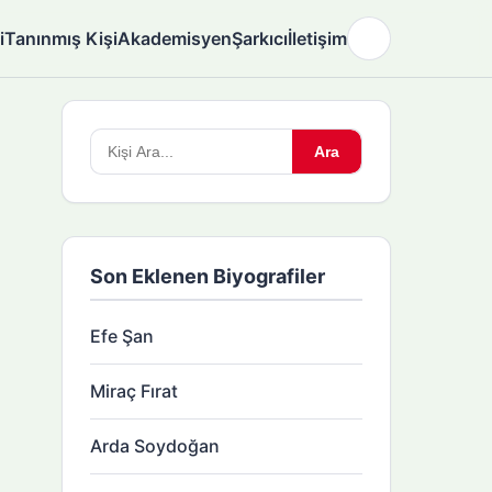
i
Tanınmış Kişi
Akademisyen
Şarkıcı
İletişim
🌙
Arama
Ara
yapın:
Son Eklenen Biyografiler
Efe Şan
Miraç Fırat
Arda Soydoğan