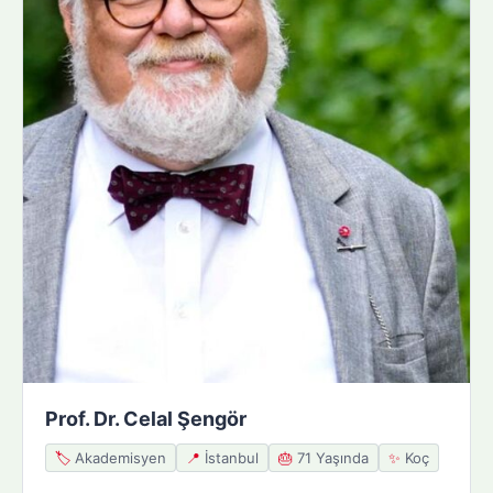
Prof. Dr. Celal Şengör
🏷️
Akademisyen
📍
İstanbul
🎂
71 Yaşında
✨
Koç