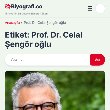
Skip
📚
Biyografi.co
☰
🌙
to
Menü
Türkiye'nin En Detaylı Biyografi Sitesi
content
Anasayfa
»
Prof. Dr. Celal Şengör oğlu
Etiket:
Prof. Dr. Celal
Şengör oğlu
A
r
a
m
a
: