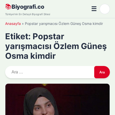
Skip
📚
Biyografi.co
☰
🌙
to
Menü
Türkiye'nin En Detaylı Biyografi Sitesi
content
Anasayfa
»
Popstar yarışmacısı Özlem Güneş Osma kimdir
Etiket:
Popstar
yarışmacısı Özlem Güneş
Osma kimdir
A
r
a
m
a
: