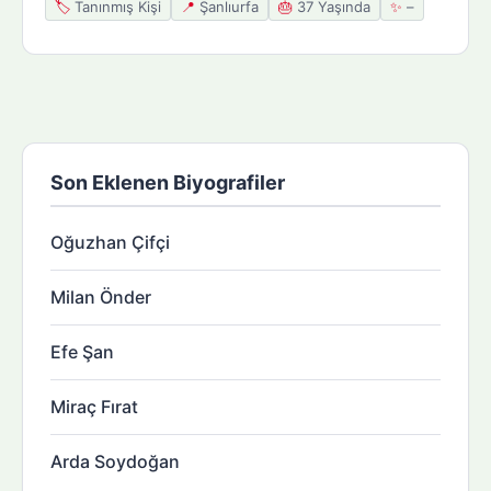
🏷️
Tanınmış Kişi
📍
Şanlıurfa
🎂
37 Yaşında
✨
–
Son Eklenen Biyografiler
Oğuzhan Çifçi
Milan Önder
Efe Şan
Miraç Fırat
Arda Soydoğan