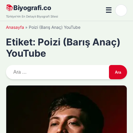
Skip
📚
Biyografi.co
☰
🌙
to
Menü
Türkiye'nin En Detaylı Biyografi Sitesi
content
Anasayfa
»
Poizi (Barış Anaç) YouTube
Etiket:
Poizi (Barış Anaç)
YouTube
A
r
a
m
a
: