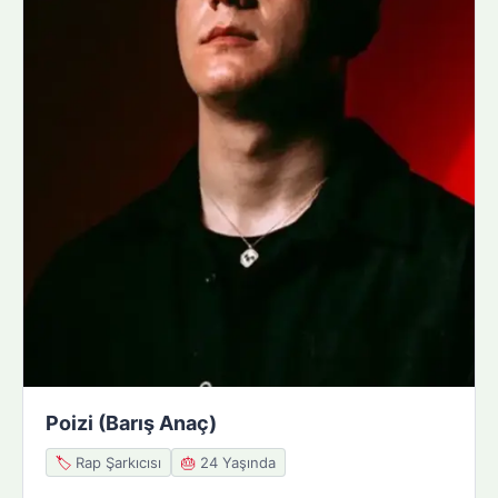
Poizi (Barış Anaç)
🏷️
Rap Şarkıcısı
🎂
24 Yaşında