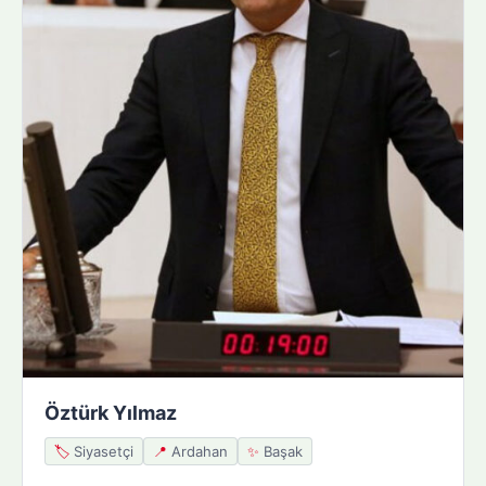
Öztürk Yılmaz
🏷️
Siyasetçi
📍
Ardahan
✨
Başak