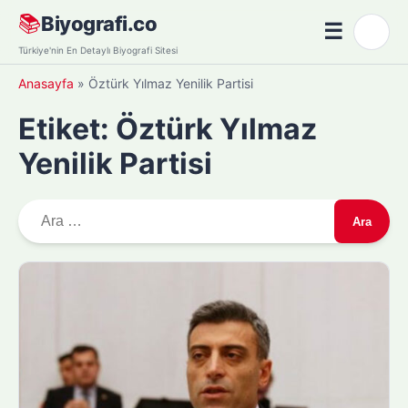
Skip
📚
Biyografi.co
☰
🌙
to
Menü
Türkiye'nin En Detaylı Biyografi Sitesi
content
Anasayfa
»
Öztürk Yılmaz Yenilik Partisi
Etiket:
Öztürk Yılmaz
Yenilik Partisi
A
r
a
m
a
: