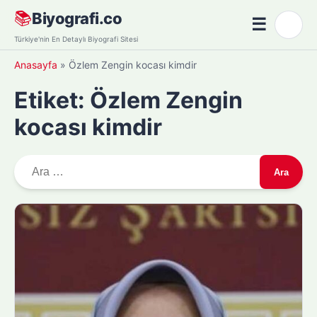
Skip
📚
Biyografi.co
☰
🌙
to
Menü
Türkiye'nin En Detaylı Biyografi Sitesi
content
Anasayfa
»
Özlem Zengin kocası kimdir
Etiket:
Özlem Zengin
kocası kimdir
A
r
a
m
a
: