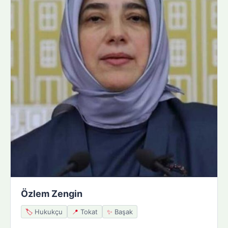
Özlem Zengin
🏷️
Hukukçu
📍
Tokat
✨
Başak