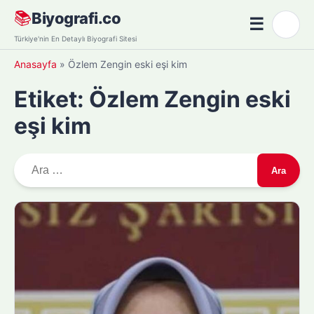
Skip
📚
Biyografi.co
☰
🌙
to
Menü
Türkiye'nin En Detaylı Biyografi Sitesi
content
Anasayfa
»
Özlem Zengin eski eşi kim
Etiket:
Özlem Zengin eski
eşi kim
A
r
a
m
a
: