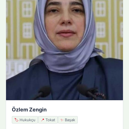
Özlem Zengin
🏷️
Hukukçu
📍
Tokat
✨
Başak