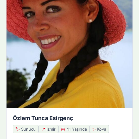
Özlem Tunca Esirgenç
🏷️
Sunucu
📍
İzmir
🎂
41 Yaşında
✨
Kova