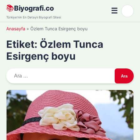
Skip
📚
Biyografi.co
☰
🌙
to
Menü
Türkiye'nin En Detaylı Biyografi Sitesi
content
Anasayfa
»
Özlem Tunca Esirgenç boyu
Etiket:
Özlem Tunca
Esirgenç boyu
A
r
a
m
a
: