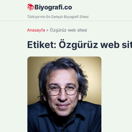
Skip
📚
Biyografi.co
to
Türkiye'nin En Detaylı Biyografi Sitesi
content
Anasayfa
»
Özgürüz web sitesi
Etiket:
Özgürüz web si