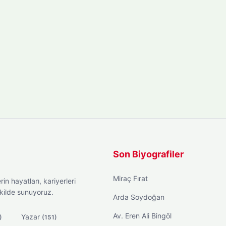
Son Biyografiler
Miraç Fırat
in hayatları, kariyerleri
ekilde sunuyoruz.
Arda Soydoğan
Av. Eren Ali Bingöl
Yazar
)
(151)