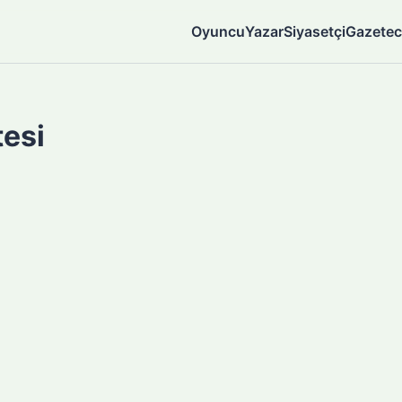
Oyuncu
Yazar
Siyasetçi
Gazetec
tesi