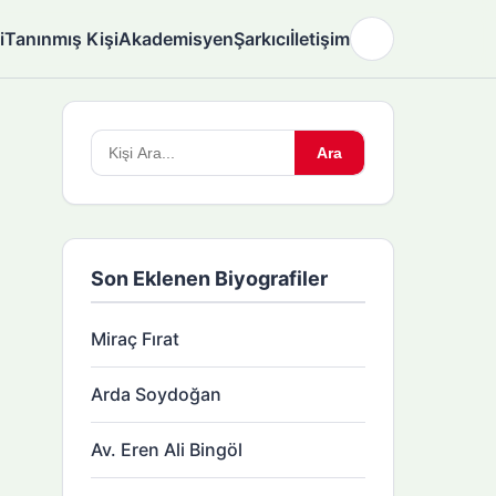
i
Tanınmış Kişi
Akademisyen
Şarkıcı
İletişim
🌙
Arama
Ara
yapın:
Son Eklenen Biyografiler
Miraç Fırat
Arda Soydoğan
Av. Eren Ali Bingöl