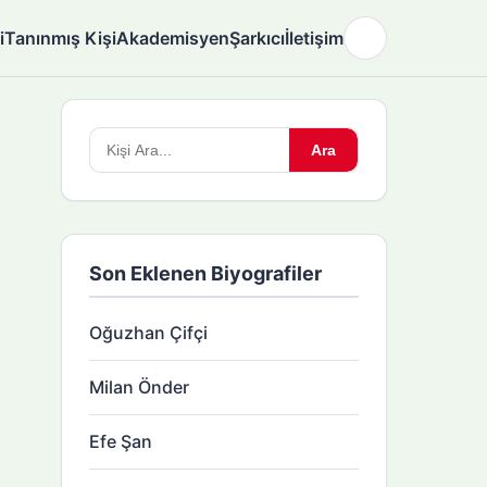
i
Tanınmış Kişi
Akademisyen
Şarkıcı
İletişim
🌙
Arama
Ara
yapın:
Son Eklenen Biyografiler
Oğuzhan Çifçi
Milan Önder
Efe Şan