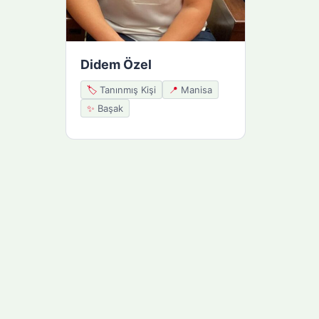
Didem Özel
🏷️
Tanınmış Kişi
📍
Manisa
✨
Başak