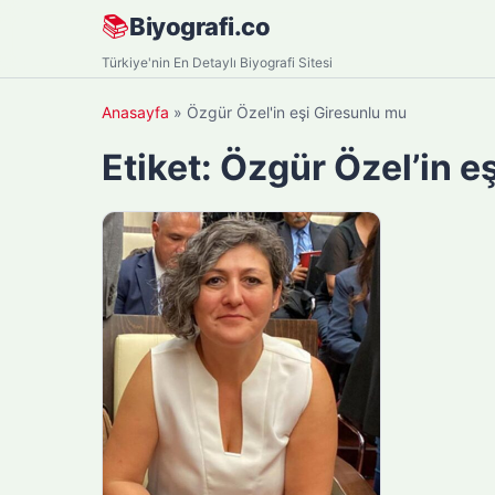
Skip
📚
Biyografi.co
to
Türkiye'nin En Detaylı Biyografi Sitesi
content
Anasayfa
»
Özgür Özel'in eşi Giresunlu mu
Etiket:
Özgür Özel’in e