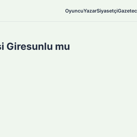
Oyuncu
Yazar
Siyasetçi
Gazetec
şi Giresunlu mu