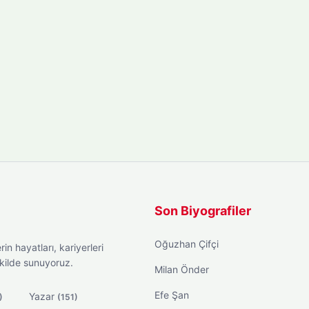
Son Biyografiler
Oğuzhan Çifçi
in hayatları, kariyerleri
ekilde sunuyoruz.
Milan Önder
Efe Şan
Yazar
)
(151)