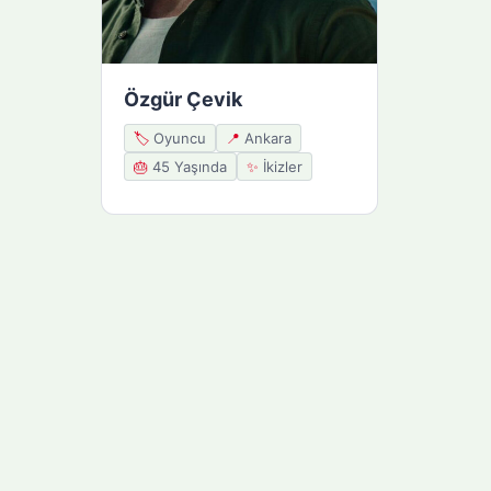
Özgür Çevik
🏷️
Oyuncu
📍
Ankara
🎂
45 Yaşında
✨
İkizler