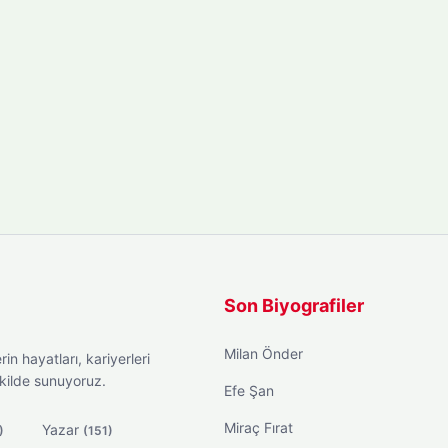
Son Biyografiler
Milan Önder
in hayatları, kariyerleri
ekilde sunuyoruz.
Efe Şan
Miraç Fırat
Yazar
)
(151)