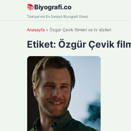
Skip
📚
Biyografi.co
to
Türkiye'nin En Detaylı Biyografi Sitesi
content
Anasayfa
»
Özgür Çevik filmleri ve tv dizileri
Etiket:
Özgür Çevik filml