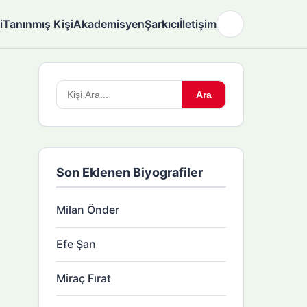
i
Tanınmış Kişi
Akademisyen
Şarkıcı
İletişim
🌙
Arama
Ara
yapın:
Son Eklenen Biyografiler
Milan Önder
Efe Şan
Miraç Fırat