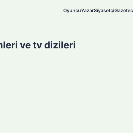
Oyuncu
Yazar
Siyasetçi
Gazetec
eri ve tv dizileri