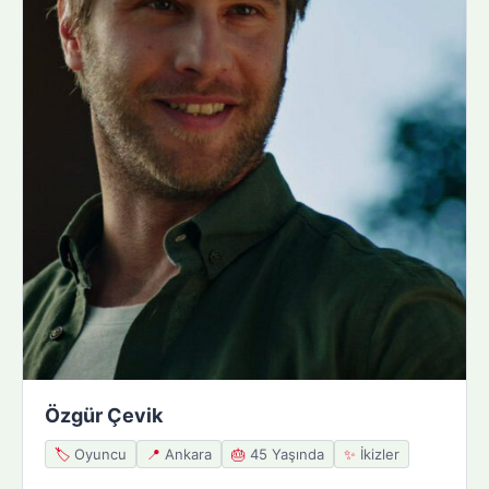
Özgür Çevik
🏷️
Oyuncu
📍
Ankara
🎂
45 Yaşında
✨
İkizler