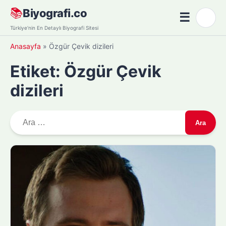
Skip
📚
Biyografi.co
☰
🌙
to
Menü
Türkiye'nin En Detaylı Biyografi Sitesi
content
Anasayfa
»
Özgür Çevik dizileri
Etiket:
Özgür Çevik
dizileri
A
r
a
m
a
: