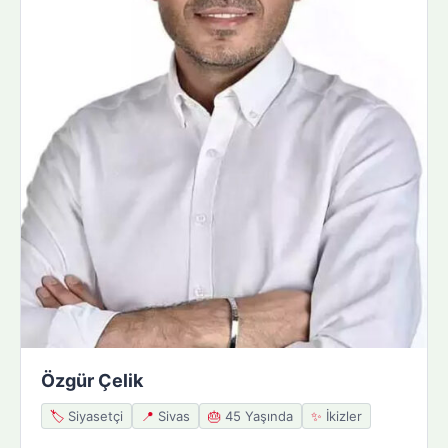
Özgür Çelik
🏷️
Siyasetçi
📍
Sivas
🎂
45 Yaşında
✨
İkizler