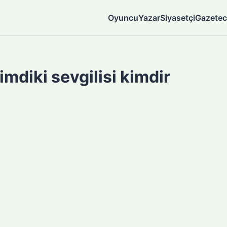
Oyuncu
Yazar
Siyasetçi
Gazetec
mdiki sevgilisi kimdir