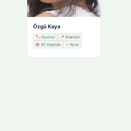
Özgü Kaya
🏷️
Oyuncu
📍
İstanbul
🎂
30 Yaşında
✨
Kova