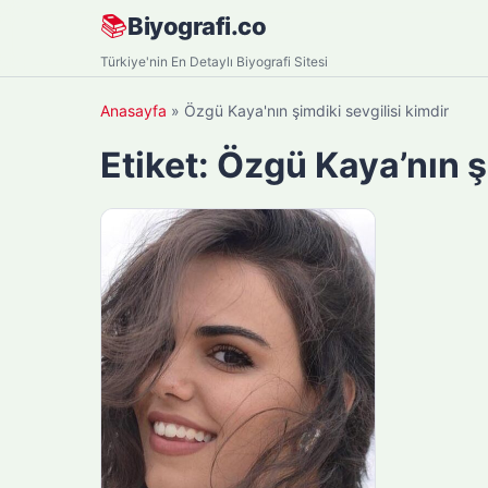
Skip
📚
Biyografi.co
to
Türkiye'nin En Detaylı Biyografi Sitesi
content
Anasayfa
»
Özgü Kaya'nın şimdiki sevgilisi kimdir
Etiket:
Özgü Kaya’nın şi