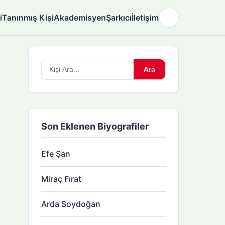
i
Tanınmış Kişi
Akademisyen
Şarkıcı
İletişim
🌙
Arama
Ara
yapın:
Son Eklenen Biyografiler
Efe Şan
Miraç Fırat
Arda Soydoğan