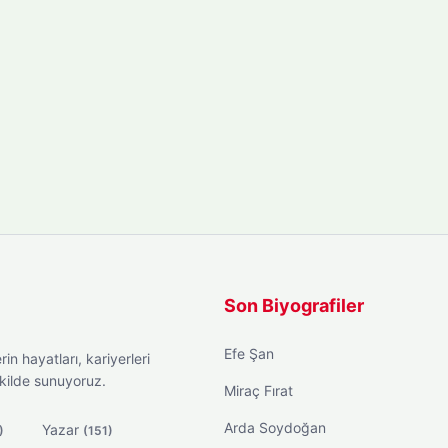
Son Biyografiler
Efe Şan
in hayatları, kariyerleri
ekilde sunuyoruz.
Miraç Fırat
Arda Soydoğan
Yazar
)
(151)