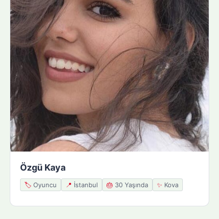
Özgü Kaya
🏷️
Oyuncu
📍
İstanbul
🎂
30 Yaşında
✨
Kova