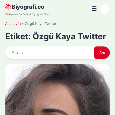
Skip
📚
Biyografi.co
☰
🌙
to
Menü
Türkiye'nin En Detaylı Biyografi Sitesi
content
Anasayfa
»
Özgü Kaya Twitter
Etiket:
Özgü Kaya Twitter
A
r
a
m
a
: