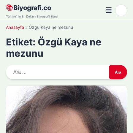
Skip
📚
Biyografi.co
☰
🌙
to
Menü
Türkiye'nin En Detaylı Biyografi Sitesi
content
Anasayfa
»
Özgü Kaya ne mezunu
Etiket:
Özgü Kaya ne
mezunu
A
r
a
m
a
: