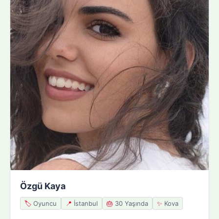
Özgü Kaya
🏷️
Oyuncu
📍
İstanbul
🎂
30 Yaşında
✨
Kova