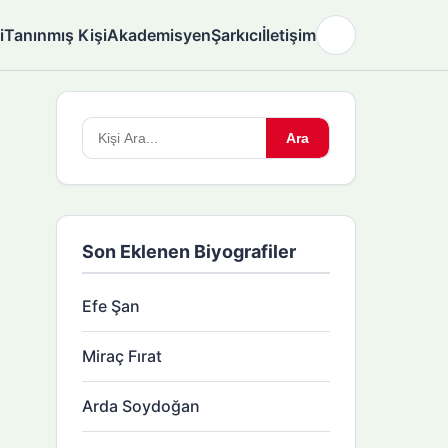
i
Tanınmış Kişi
Akademisyen
Şarkıcı
İletişim
🌙
Arama
Ara
yapın:
Son Eklenen Biyografiler
Efe Şan
Miraç Fırat
Arda Soydoğan