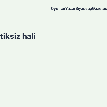
Oyuncu
Yazar
Siyasetçi
Gazetec
iksiz hali