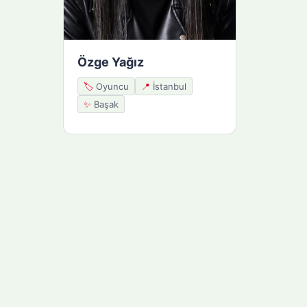
Özge Yağız
🏷️
Oyuncu
📍
İstanbul
✨
Başak