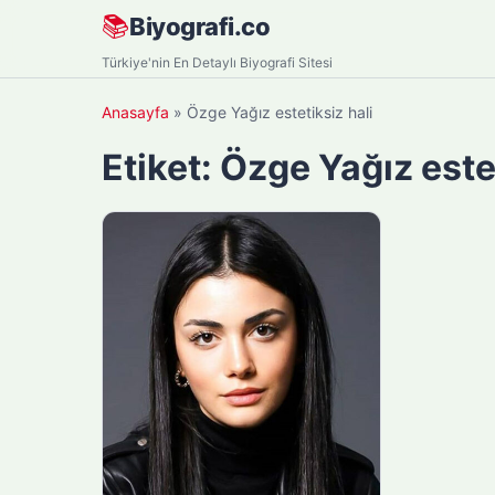
Skip
📚
Biyografi.co
to
Türkiye'nin En Detaylı Biyografi Sitesi
content
Anasayfa
»
Özge Yağız estetiksiz hali
Etiket:
Özge Yağız estet