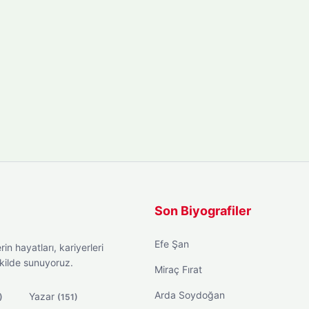
Son Biyografiler
Efe Şan
in hayatları, kariyerleri
ekilde sunuyoruz.
Miraç Fırat
Arda Soydoğan
Yazar
)
(151)