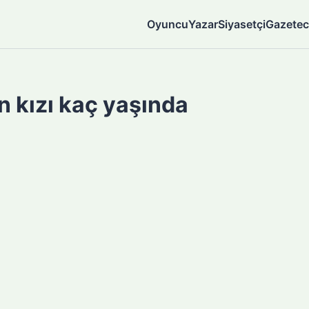
Oyuncu
Yazar
Siyasetçi
Gazetec
n kızı kaç yaşında