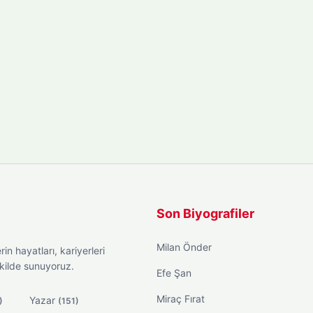
Son Biyografiler
Milan Önder
in hayatları, kariyerleri
ekilde sunuyoruz.
Efe Şan
Miraç Fırat
Yazar
)
(151)