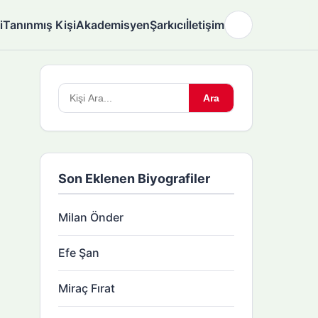
i
Tanınmış Kişi
Akademisyen
Şarkıcı
İletişim
🌙
Arama
Ara
yapın:
Son Eklenen Biyografiler
Milan Önder
Efe Şan
Miraç Fırat