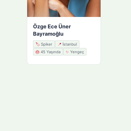
Özge Ece Üner
Bayramoğlu
🏷️
Spiker
📍
İstanbul
🎂
45 Yaşında
✨
Yengeç