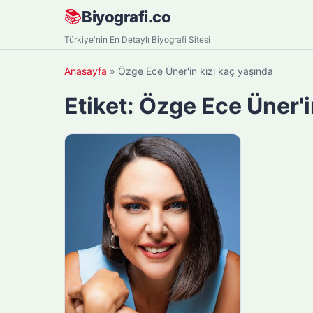
Skip
📚
Biyografi.co
to
Türkiye'nin En Detaylı Biyografi Sitesi
content
Anasayfa
»
Özge Ece Üner'in kızı kaç yaşında
Etiket:
Özge Ece Üner'i