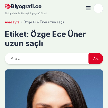
Skip
📚
Biyografi.co
☰
🌙
to
Menü
Türkiye'nin En Detaylı Biyografi Sitesi
content
Anasayfa
»
Özge Ece Üner uzun saçlı
Etiket:
Özge Ece Üner
uzun saçlı
A
r
a
m
a
: