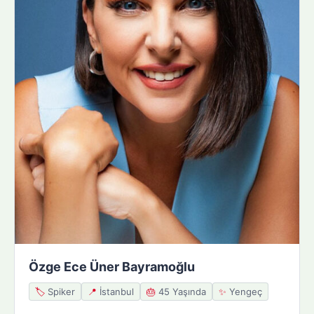
Özge Ece Üner Bayramoğlu
🏷️
Spiker
📍
İstanbul
🎂
45 Yaşında
✨
Yengeç