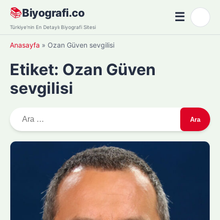
Skip
📚
Biyografi.co
☰
🌙
to
Menü
Türkiye'nin En Detaylı Biyografi Sitesi
content
Anasayfa
»
Ozan Güven sevgilisi
Etiket:
Ozan Güven
sevgilisi
A
r
a
m
a
: