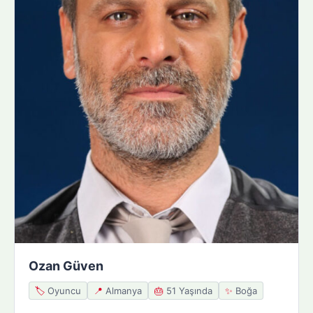
Ozan Güven
🏷️
Oyuncu
📍
Almanya
🎂
51 Yaşında
✨
Boğa