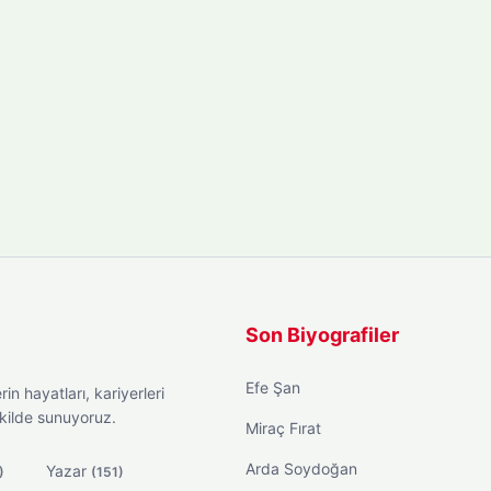
Son Biyografiler
Efe Şan
in hayatları, kariyerleri
ekilde sunuyoruz.
Miraç Fırat
Arda Soydoğan
Yazar
)
(151)