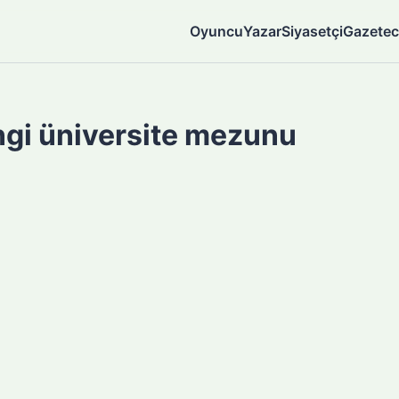
Oyuncu
Yazar
Siyasetçi
Gazetec
gi üniversite mezunu