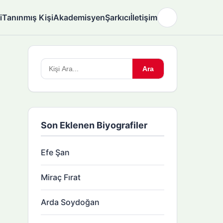
i
Tanınmış Kişi
Akademisyen
Şarkıcı
İletişim
🌙
Arama
Ara
yapın:
Son Eklenen Biyografiler
Efe Şan
Miraç Fırat
Arda Soydoğan