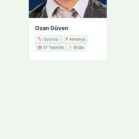
Ozan Güven
🏷️
Oyuncu
📍
Almanya
🎂
51 Yaşında
✨
Boğa