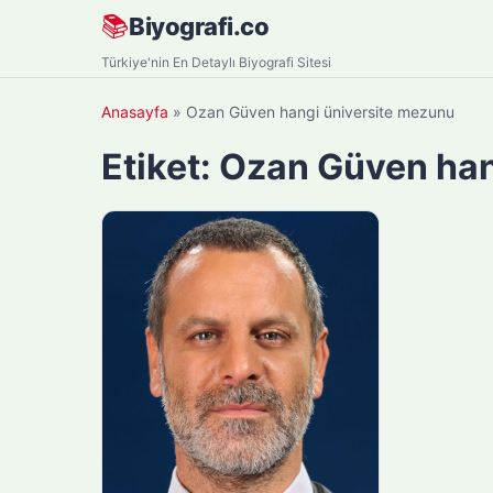
Skip
📚
Biyografi.co
to
Türkiye'nin En Detaylı Biyografi Sitesi
content
Anasayfa
»
Ozan Güven hangi üniversite mezunu
Etiket:
Ozan Güven han