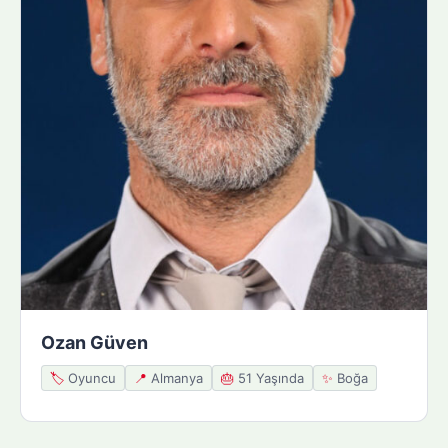
Ozan Güven
🏷️
Oyuncu
📍
Almanya
🎂
51 Yaşında
✨
Boğa