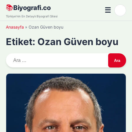
Skip
📚
Biyografi.co
☰
🌙
to
Menü
Türkiye'nin En Detaylı Biyografi Sitesi
content
Anasayfa
»
Ozan Güven boyu
Etiket:
Ozan Güven boyu
A
r
a
m
a
: