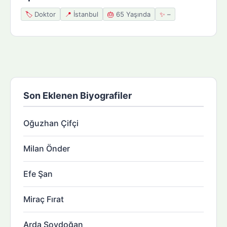
🏷️
Doktor
📍
İstanbul
🎂
65 Yaşında
✨
–
Son Eklenen Biyografiler
Oğuzhan Çifçi
Milan Önder
Efe Şan
Miraç Fırat
Arda Soydoğan