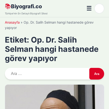
Skip
📚
Biyografi.co
☰
🌙
to
Menü
Türkiye'nin En Detaylı Biyografi Sitesi
content
Anasayfa
»
Op. Dr. Salih Selman hangi hastanede görev
yapıyor
Etiket:
Op. Dr. Salih
Selman hangi hastanede
görev yapıyor
A
r
a
m
a
: