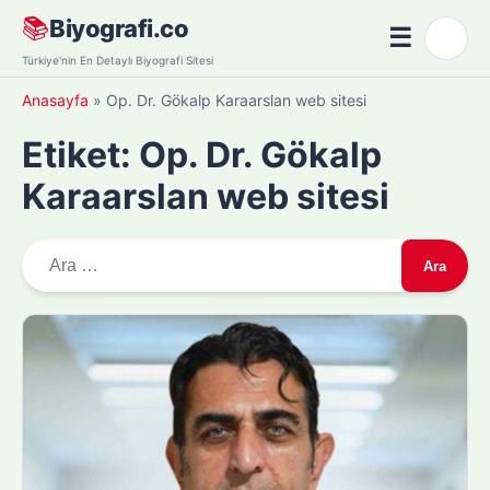
Skip
📚
Biyografi.co
☰
🌙
to
Menü
Türkiye'nin En Detaylı Biyografi Sitesi
content
Anasayfa
»
Op. Dr. Gökalp Karaarslan web sitesi
Etiket:
Op. Dr. Gökalp
Karaarslan web sitesi
A
r
a
m
a
: