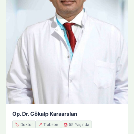
Op. Dr. Gökalp Karaarslan
🏷️
Doktor
📍
Trabzon
🎂
55 Yaşında