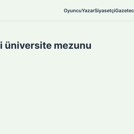
Oyuncu
Yazar
Siyasetçi
Gazetec
i üniversite mezunu