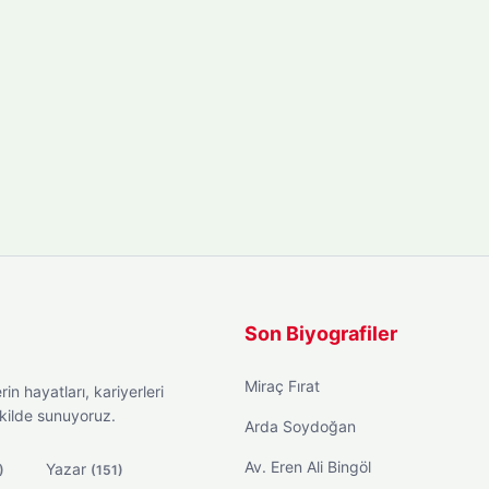
Son Biyografiler
Miraç Fırat
in hayatları, kariyerleri
ekilde sunuyoruz.
Arda Soydoğan
Av. Eren Ali Bingöl
Yazar
)
(151)