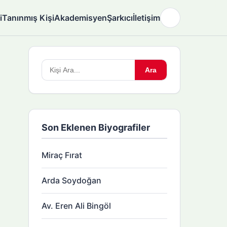
i
Tanınmış Kişi
Akademisyen
Şarkıcı
İletişim
🌙
Arama
Ara
yapın:
Son Eklenen Biyografiler
Miraç Fırat
Arda Soydoğan
Av. Eren Ali Bingöl