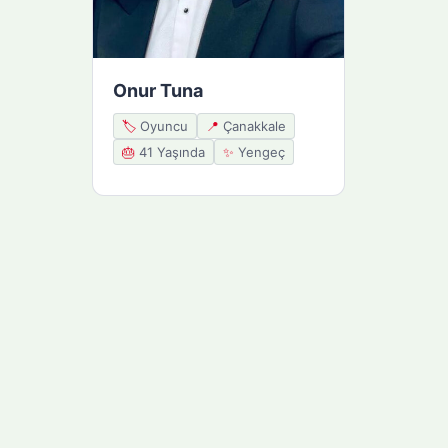
Onur Tuna
🏷️
Oyuncu
📍
Çanakkale
🎂
41 Yaşında
✨
Yengeç