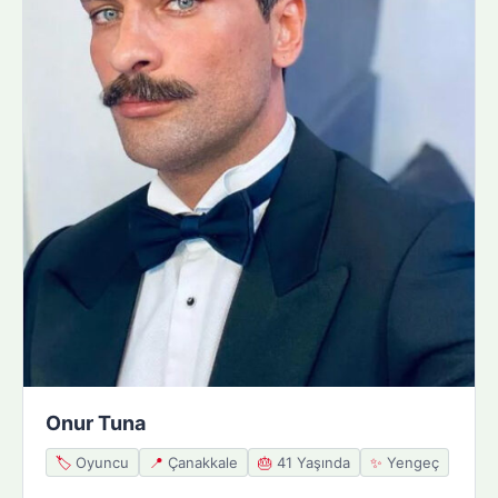
Onur Tuna
🏷️
Oyuncu
📍
Çanakkale
🎂
41 Yaşında
✨
Yengeç