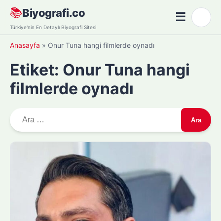
Skip
📚
Biyografi.co
☰
🌙
to
Menü
Türkiye'nin En Detaylı Biyografi Sitesi
content
Anasayfa
»
Onur Tuna hangi filmlerde oynadı
Etiket:
Onur Tuna hangi
filmlerde oynadı
A
r
a
m
a
: